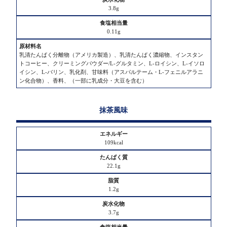
3.8g
0.11g
乳清たんぱく分離物（アメリカ製造）、乳清たんぱく濃縮物、インスタン
トコーヒー、クリーミングパウダー/L-グルタミン、L-ロイシン、L-イソロ
イシン、L-バリン、乳化剤、甘味料（アスパルテーム・L-フェニルアラニ
ン化合物）、香料、（一部に乳成分・大豆を含む）
抹茶風味
109kcal
22.1g
1.2g
3.7g