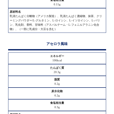
0.11g
乳清たんぱく分離物（アメリカ製造）、乳清たんぱく濃縮物、抹茶、クリ
ーミングパウダー/L-グルタミン、L-ロイシン、L-イソロイシン、L-バリ
ン、乳化剤、香料、甘味料（アスパルテーム・L-フェニルアラニン化合
物）、（一部に乳成分・大豆を含む）
アセロラ風味
106kcal
20.3g
0.2g
6.2g
0.3g