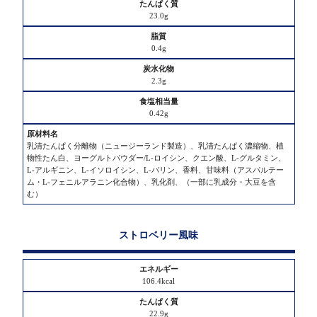
塩
相
23.0g
当
量
0.4g
原
2.3g
材
料
0.42g
名
乳清たんぱく分離物（ニュージーランド製造）、乳清たんぱく濃縮物、植
物性たん白、ヨーグルトパウダー/L-ロイシン、クエン酸、L-グルタミン、
L-アルギニン、L-イソロイシン、L-バリン、香料、甘味料（アスパルテー
ム・L-フェニルアラニン化合物）、乳化剤、（一部に乳成分・大豆を含
む）
ストロベリー風味
106.4kcal
22.9g