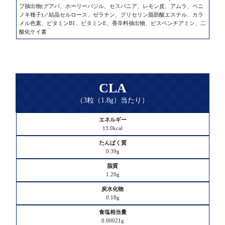
ブ抽出物(グアバ、ホーリーバジル、セスバニア、レモン皮、アムラ、ベニ
脂
ノキ種子)／結晶セルロース、ゼラチン、グリセリン脂肪酸エステル、カラ
質
メル色素、ビタミンB1、ビタミンE、香辛料抽出物、ビスベンチアミン、二
酸化ケイ素
炭
水
化
物
CLA
（3粒（1.8g）当たり）
食
塩
エ
相
13.0kcal
ネ
当
ル
量
0.39g
ギ
ー
原
1.20g
材
た
料
0.18g
ん
名
ぱ
0.00021g
く