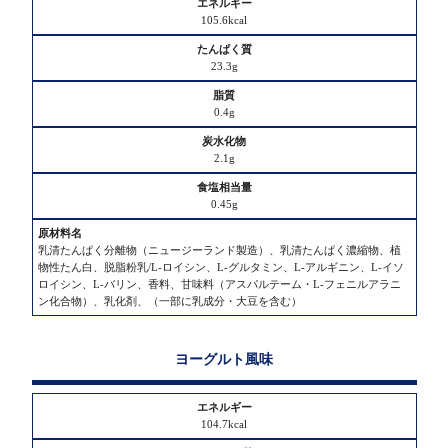
ル
105.6kcal
ギ
ー
23.3g
た
0.4g
ん
ぱ
2.1g
く
質
0.45g
脂
乳清たんぱく分離物（ニュージーランド製造）、乳清たんぱく濃縮物、植
質
物性たん白、脱脂粉乳/L-ロイシン、L-グルタミン、L-アルギニン、L-イソ
ロイシン、L-バリン、香料、甘味料（アスパルテーム・L-フェニルアラニ
ン化合物）、乳化剤、（一部に乳成分・大豆を含む）
炭
水
化
ヨーグルト風味
物
104.7kcal
食