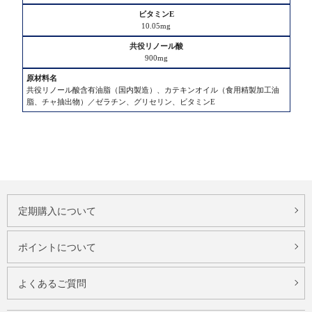
質
10.05mg
脂
900mg
質
共役リノール酸含有油脂（国内製造）、カテキンオイル（食用精製加工油
炭
脂、チャ抽出物）／ゼラチン、グリセリン、ビタミンE
水
化
物
食
塩
相
定期購入について
当
量
ポイントについて
ビ
よくあるご質問
タ
ミ