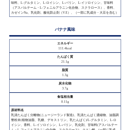
味料、L-グルタミン、L-ロイシン、L-バリン、L-イソロイシン、甘味料
（アスパルテーム・L-フェニルアラニン化合物、スクラロース）、香料、
カゼインNa、乳化剤、酸化防止剤（V.E）、（一部に乳成分・大豆を含む）
バナナ風味
111.4kcal
21.1g
1.3g
3.7g
0.11g
乳清たんぱく分離物(ニュージーランド製造)、乳清たんぱく濃縮物、油脂調
整粉末(植物油脂、乳糖、デキストリン、乳たんぱく)/L-グルタミン、L-ロ
イシン、香料、L-イソロイシン、L-バリン、乳化剤、甘味料(アスパルテー
ム・L-フェニルアラニン化合物、スクラロース)、クエン酸、(一部に乳成