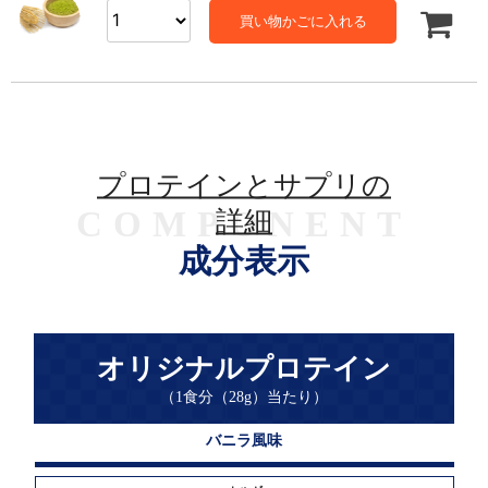
買い物かごに入れる
プロテインとサプリの
COMPONENT
詳細
成分表示
オリジナルプロテイン
（1食分（28g）当たり）
バニラ風味
エ
ネ