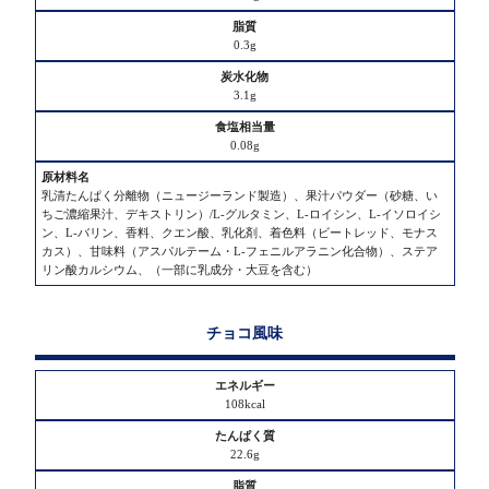
0.3g
3.1g
0.08g
乳清たんぱく分離物（ニュージーランド製造）、果汁パウダー（砂糖、い
ちご濃縮果汁、デキストリン）/L-グルタミン、L-ロイシン、L-イソロイシ
ン、L-バリン、香料、クエン酸、乳化剤、着色料（ビートレッド、モナス
カス）、甘味料（アスパルテーム・L-フェニルアラニン化合物）、ステア
リン酸カルシウム、（一部に乳成分・大豆を含む）
チョコ風味
108kcal
22.6g