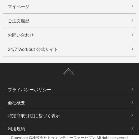
ン
マイページ
E
ご注文履歴
共
役
お問い合わせ
リ
ノ
24/7 Workout 公式サイト
ー
ル
酸
原
材
プライバシーポリシー
料
名
会社概要
特定商取引法に基づく表示
利用規約
Copyright ©株式会社トゥエンティーフォーセブン All rights reserved.