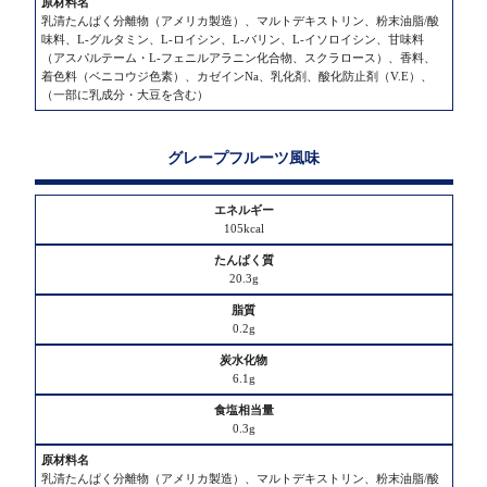
乳清たんぱく分離物（アメリカ製造）、マルトデキストリン、粉末油脂/酸
味料、L-グルタミン、L-ロイシン、L-バリン、L-イソロイシン、甘味料
（アスパルテーム・L-フェニルアラニン化合物、スクラロース）、香料、
着色料（ベニコウジ色素）、カゼインNa、乳化剤、酸化防止剤（V.E）、
（一部に乳成分・大豆を含む）
グレープフルーツ風味
105kcal
20.3g
0.2g
6.1g
0.3g
乳清たんぱく分離物（アメリカ製造）、マルトデキストリン、粉末油脂/酸