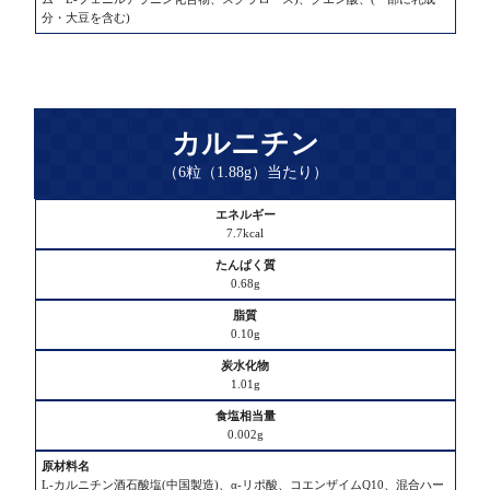
分・大豆を含む)
カルニチン
（6粒（1.88g）当たり）
エ
7.7kcal
ネ
ル
0.68g
ギ
ー
0.10g
た
1.01g
ん
ぱ
0.002g
く
質
L-カルニチン酒石酸塩(中国製造)、α-リポ酸、コエンザイムQ10、混合ハー