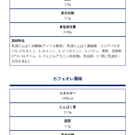
1.0g
3.5g
0.08g
乳清たんぱく分離物(アメリカ製造)、乳清たんぱく濃縮物、ココアパウダ
ー/L-グルタミン、L-ロイシン、L-イソロイシン、L-バリン、香料、甘味料
(アスパルテーム・L-フェニルアラニン化合物)、乳化剤、(一部に乳成分・
大豆を含む)
カフェオレ風味
109kcal
21.9g
1.2g