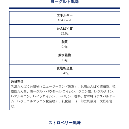
化
ヨーグルト風味
物
104.7kcal
食
塩
相
23.0g
当
量
0.4g
原
2.3g
材
料
0.42g
名
乳清たんぱく分離物（ニュージーランド製造）、乳清たんぱく濃縮物、植
物性たん白、ヨーグルトパウダー/L-ロイシン、クエン酸、L-グルタミン、
L-アルギニン、L-イソロイシン、L-バリン、香料、甘味料（アスパルテー
ム・L-フェニルアラニン化合物）、乳化剤、（一部に乳成分・大豆を含
む）
ストロベリー風味