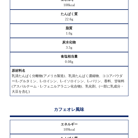
108kcal
22.6g
1.0g
3.5g
0.08g
乳清たんぱく分離物(アメリカ製造)、乳清たんぱく濃縮物、ココアパウダ
ー/L-グルタミン、L-ロイシン、L-イソロイシン、L-バリン、香料、甘味料
(アスパルテーム・L-フェニルアラニン化合物)、乳化剤、(一部に乳成分・
大豆を含む)
カフェオレ風味
109kcal