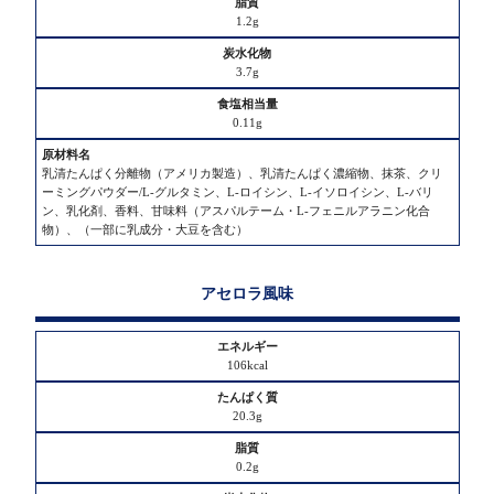
1.2g
3.7g
0.11g
乳清たんぱく分離物（アメリカ製造）、乳清たんぱく濃縮物、抹茶、クリ
ーミングパウダー/L-グルタミン、L-ロイシン、L-イソロイシン、L-バリ
ン、乳化剤、香料、甘味料（アスパルテーム・L-フェニルアラニン化合
物）、（一部に乳成分・大豆を含む）
アセロラ風味
106kcal
20.3g
0.2g