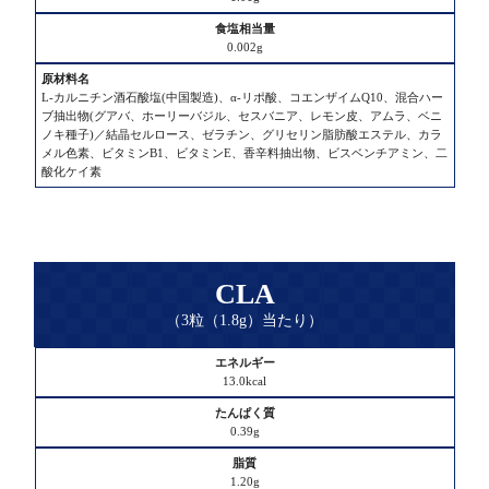
ん
ぱ
0.002g
く
質
L-カルニチン酒石酸塩(中国製造)、α-リポ酸、コエンザイムQ10、混合ハー
ブ抽出物(グアバ、ホーリーバジル、セスバニア、レモン皮、アムラ、ベニ
脂
ノキ種子)／結晶セルロース、ゼラチン、グリセリン脂肪酸エステル、カラ
質
メル色素、ビタミンB1、ビタミンE、香辛料抽出物、ビスベンチアミン、二
酸化ケイ素
炭
水
化
物
CLA
（3粒（1.8g）当たり）
食
塩
エ
相
13.0kcal
ネ
当
ル
量
0.39g
ギ
ー
原
1.20g