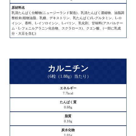
乳清たんぱく分離物(ニュージーランド製造)、乳清たんぱく濃縮物、油脂調
整粉末(植物油脂、乳糖、デキストリン、乳たんぱく)/L-グルタミン、L-ロ
イシン、香料、L-イソロイシン、L-バリン、乳化剤、甘味料(アスパルテー
ム・L-フェニルアラニン化合物、スクラロース)、クエン酸、(一部に乳成
分・大豆を含む)
カルニチン
（6粒（1.88g）当たり）
エ
7.7kcal
ネ
ル
0.68g
ギ
ー
0.10g
た
1.01g