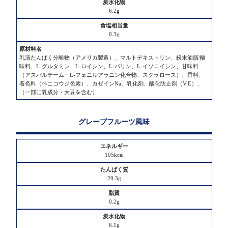
6.2g
0.3g
乳清たんぱく分離物（アメリカ製造）、マルトデキストリン、粉末油脂/酸
味料、L-グルタミン、L-ロイシン、L-バリン、L-イソロイシン、甘味料
（アスパルテーム・L-フェニルアラニン化合物、スクラロース）、香料、
着色料（ベニコウジ色素）、カゼインNa、乳化剤、酸化防止剤（V.E）、
（一部に乳成分・大豆を含む）
グレープフルーツ風味
105kcal
20.3g
0.2g
6.1g