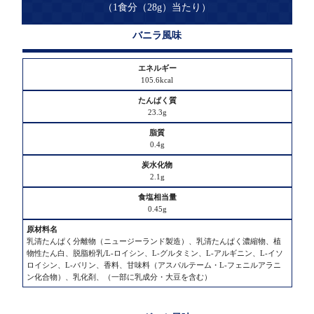
（1食分（28g）当たり）
バニラ風味
エ
ネ
ル
105.6kcal
ギ
ー
23.3g
た
0.4g
ん
ぱ
2.1g
く
質
0.45g
脂
乳清たんぱく分離物（ニュージーランド製造）、乳清たんぱく濃縮物、植
質
物性たん白、脱脂粉乳/L-ロイシン、L-グルタミン、L-アルギニン、L-イソ
ロイシン、L-バリン、香料、甘味料（アスパルテーム・L-フェニルアラニ
ン化合物）、乳化剤、（一部に乳成分・大豆を含む）
炭
水