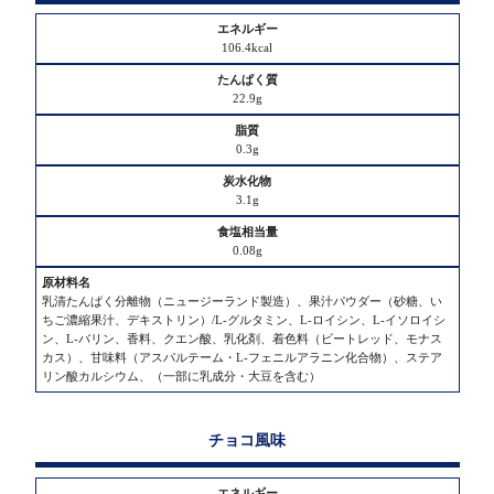
106.4kcal
22.9g
0.3g
3.1g
0.08g
乳清たんぱく分離物（ニュージーランド製造）、果汁パウダー（砂糖、い
ちご濃縮果汁、デキストリン）/L-グルタミン、L-ロイシン、L-イソロイシ
ン、L-バリン、香料、クエン酸、乳化剤、着色料（ビートレッド、モナス
カス）、甘味料（アスパルテーム・L-フェニルアラニン化合物）、ステア
リン酸カルシウム、（一部に乳成分・大豆を含む）
チョコ風味