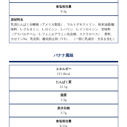
0.3g
乳清たんぱく分離物（アメリカ製造）、マルトデキストリン、粉末油脂/酸
味料、L-グルタミン、L-ロイシン、L-バリン、L-イソロイシン、甘味料
（アスパルテーム・L-フェニルアラニン化合物、スクラロース）、香料、
カゼインNa、乳化剤、酸化防止剤（V.E）、（一部に乳成分・大豆を含む）
バナナ風味
111.4kcal
21.1g
1.3g
3.7g
0.11g