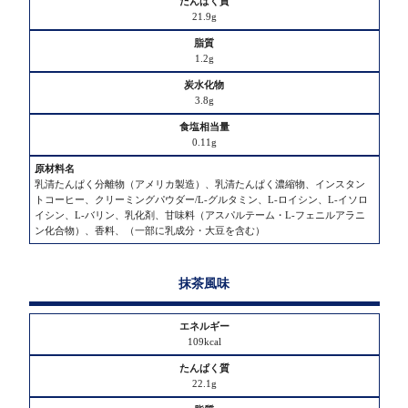
21.9g
1.2g
3.8g
0.11g
乳清たんぱく分離物（アメリカ製造）、乳清たんぱく濃縮物、インスタン
トコーヒー、クリーミングパウダー/L-グルタミン、L-ロイシン、L-イソロ
イシン、L-バリン、乳化剤、甘味料（アスパルテーム・L-フェニルアラニ
ン化合物）、香料、（一部に乳成分・大豆を含む）
抹茶風味
109kcal
22.1g