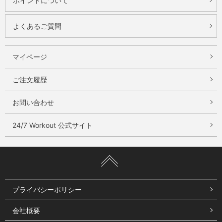
ポイントについて
ビ
よくあるご質問
タ
ミ
ン
マイページ
E
ご注文履歴
共
役
お問い合わせ
リ
ノ
24/7 Workout 公式サイト
ー
ル
酸
原
材
プライバシーポリシー
料
名
会社概要