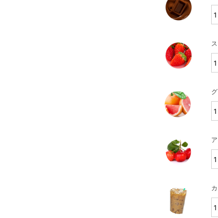
ス
グ
ア
カ