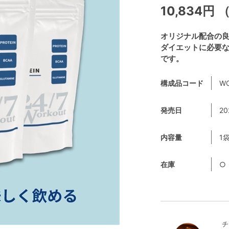
10,834円
（
オリジナル配合の
ダイエットに必要
です。
構成品コード
WO
発売日
20
内容量
1
在庫
○
チ