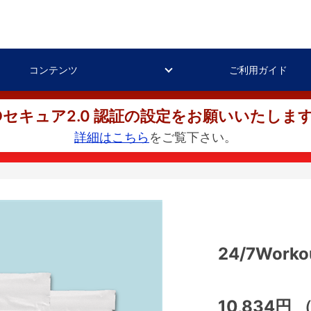
コンテンツ
ご利用ガイド
Dセキュア2.0 認証の設定をお願いいたしま
詳細はこちら
をご覧下さい。
24/7Wor
10,834円
（