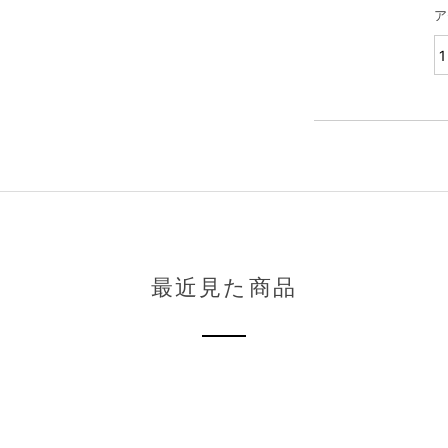
ア
最近見た商品