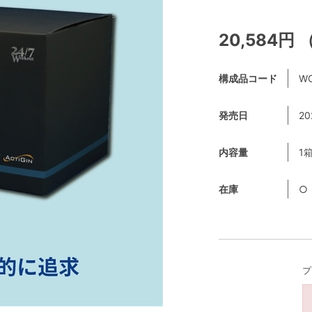
20,584円
構成品コード
WO
発売日
20
内容量
1
在庫
○
プ