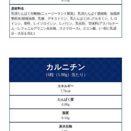
乳清たんぱく分離物(ニュージーランド製造)、乳清たんぱく濃縮物、油脂調
整粉末(植物油脂、乳糖、デキストリン、乳たんぱく)/L-グルタミン、L-ロ
イシン、香料、L-イソロイシン、L-バリン、乳化剤、甘味料(アスパルテー
ム・L-フェニルアラニン化合物、スクラロース)、クエン酸、(一部に乳成
分・大豆を含む)
カルニチン
（6粒（1.88g）当たり）
エ
7.7kcal
ネ
ル
0.68g
ギ
ー
0.10g
た