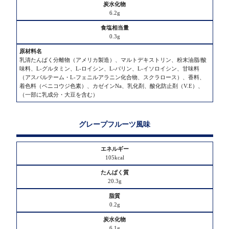
6.2g
0.3g
乳清たんぱく分離物（アメリカ製造）、マルトデキストリン、粉末油脂/酸
味料、L-グルタミン、L-ロイシン、L-バリン、L-イソロイシン、甘味料
（アスパルテーム・L-フェニルアラニン化合物、スクラロース）、香料、
着色料（ベニコウジ色素）、カゼインNa、乳化剤、酸化防止剤（V.E）、
（一部に乳成分・大豆を含む）
グレープフルーツ風味
105kcal
20.3g
0.2g
6.1g