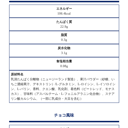
106.4kcal
22.9g
0.3g
3.1g
0.08g
乳清たんぱく分離物（ニュージーランド製造）、果汁パウダー（砂糖、い
ちご濃縮果汁、デキストリン）/L-グルタミン、L-ロイシン、L-イソロイシ
ン、L-バリン、香料、クエン酸、乳化剤、着色料（ビートレッド、モナス
カス）、甘味料（アスパルテーム・L-フェニルアラニン化合物）、ステア
リン酸カルシウム、（一部に乳成分・大豆を含む）
チョコ風味