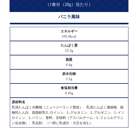
（1食分（28g）当たり）
バニラ風味
エ
ネ
ル
105.6kcal
ギ
ー
23.3g
た
0.4g
ん
ぱ
2.1g
く
質
0.45g
脂
乳清たんぱく分離物（ニュージーランド製造）、乳清たんぱく濃縮物、植
質
物性たん白、脱脂粉乳/L-ロイシン、L-グルタミン、L-アルギニン、L-イソ
ロイシン、L-バリン、香料、甘味料（アスパルテーム・L-フェニルアラニ
ン化合物）、乳化剤、（一部に乳成分・大豆を含む）
炭
水