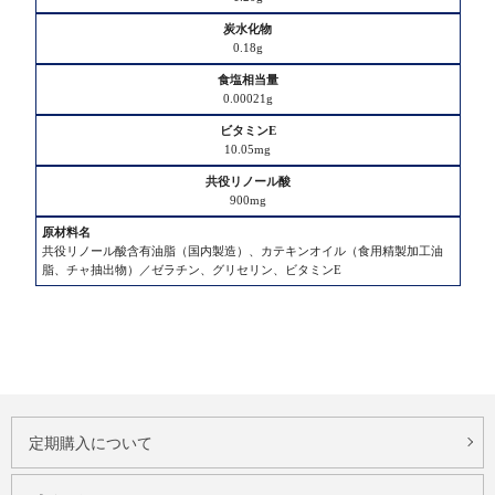
材
た
料
0.18g
ん
名
ぱ
0.00021g
く
質
10.05mg
脂
900mg
質
共役リノール酸含有油脂（国内製造）、カテキンオイル（食用精製加工油
炭
脂、チャ抽出物）／ゼラチン、グリセリン、ビタミンE
水
化
物
食
塩
相
定期購入について
当
量