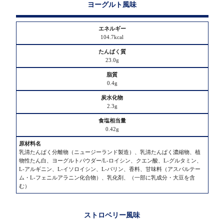
化
ヨーグルト風味
物
104.7kcal
食
塩
相
23.0g
当
量
0.4g
原
2.3g
材
料
0.42g
名
乳清たんぱく分離物（ニュージーランド製造）、乳清たんぱく濃縮物、植
物性たん白、ヨーグルトパウダー/L-ロイシン、クエン酸、L-グルタミン、
L-アルギニン、L-イソロイシン、L-バリン、香料、甘味料（アスパルテー
ム・L-フェニルアラニン化合物）、乳化剤、（一部に乳成分・大豆を含
む）
ストロベリー風味