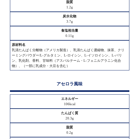
1.2g
3.7g
0.11g
乳清たんぱく分離物（アメリカ製造）、乳清たんぱく濃縮物、抹茶、クリ
ーミングパウダー/L-グルタミン、L-ロイシン、L-イソロイシン、L-バリ
ン、乳化剤、香料、甘味料（アスパルテーム・L-フェニルアラニン化合
物）、（一部に乳成分・大豆を含む）
アセロラ風味
106kcal
20.3g
0.2g