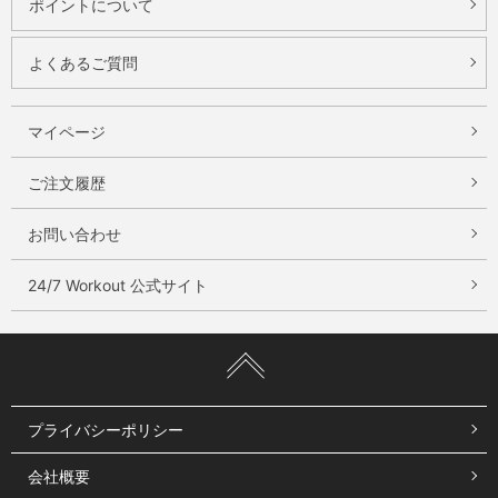
ポイントについて
ビ
よくあるご質問
タ
ミ
ン
マイページ
E
ご注文履歴
共
役
お問い合わせ
リ
ノ
24/7 Workout 公式サイト
ー
ル
酸
原
材
プライバシーポリシー
料
名
会社概要