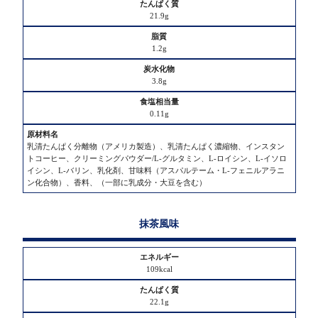
21.9g
1.2g
3.8g
0.11g
乳清たんぱく分離物（アメリカ製造）、乳清たんぱく濃縮物、インスタン
トコーヒー、クリーミングパウダー/L-グルタミン、L-ロイシン、L-イソロ
イシン、L-バリン、乳化剤、甘味料（アスパルテーム・L-フェニルアラニ
ン化合物）、香料、（一部に乳成分・大豆を含む）
抹茶風味
109kcal
22.1g