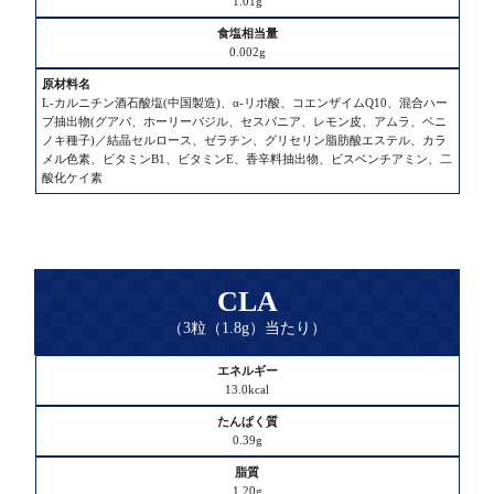
1.01g
ん
ぱ
0.002g
く
質
L-カルニチン酒石酸塩(中国製造)、α-リポ酸、コエンザイムQ10、混合ハー
ブ抽出物(グアバ、ホーリーバジル、セスバニア、レモン皮、アムラ、ベニ
脂
ノキ種子)／結晶セルロース、ゼラチン、グリセリン脂肪酸エステル、カラ
質
メル色素、ビタミンB1、ビタミンE、香辛料抽出物、ビスベンチアミン、二
酸化ケイ素
炭
水
化
物
CLA
（3粒（1.8g）当たり）
食
塩
エ
相
13.0kcal
ネ
当
ル
量
0.39g
ギ
ー
原
1.20g