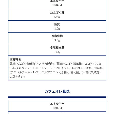
108kcal
22.6g
1.0g
3.5g
0.08g
乳清たんぱく分離物(アメリカ製造)、乳清たんぱく濃縮物、ココアパウダ
ー/L-グルタミン、L-ロイシン、L-イソロイシン、L-バリン、香料、甘味料
(アスパルテーム・L-フェニルアラニン化合物)、乳化剤、(一部に乳成分・
大豆を含む)
カフェオレ風味
109kcal