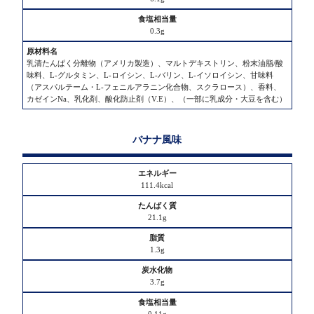
0.3g
乳清たんぱく分離物（アメリカ製造）、マルトデキストリン、粉末油脂/酸
味料、L-グルタミン、L-ロイシン、L-バリン、L-イソロイシン、甘味料
（アスパルテーム・L-フェニルアラニン化合物、スクラロース）、香料、
カゼインNa、乳化剤、酸化防止剤（V.E）、（一部に乳成分・大豆を含む）
バナナ風味
111.4kcal
21.1g
1.3g
3.7g
0.11g